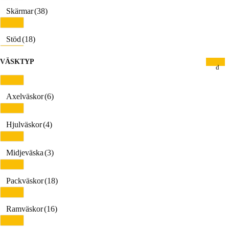
Skärmar
(38)
Stöd
(18)
VÄSKTYP
Verktyg
(72)
Belysning
(32)
Axelväskor
(6)
Trainers
(3)
Hjulväskor
(4)
Väskor
(59)
Midjeväska
(3)
Packväskor
(18)
Ramväskor
(16)