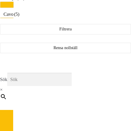
Cavo
(5)
Filtrera
Crankbrothers
(8)
Cyclus
(4)
Rensa nollställ
EVOC
(5)
Elite
(23)
Sök
×
Feedback
(1)
Fox
(10)
Fulcrum
(1)