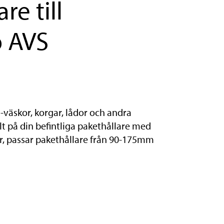
re till
o AVS
S-väskor, korgar, lådor och andra
lt på din befintliga pakethållare med
, passar pakethållare från 90-175mm