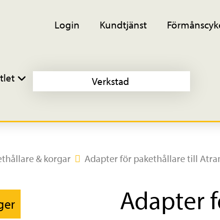
Login
Kundtjänst
Förmånscyk
tlet
Verkstad
thållare & korgar
Adapter för pakethållare till Atr
Adapter f
ager