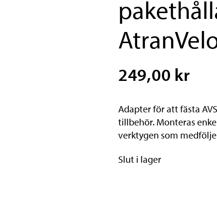
pakethålla
AtranVel
249,00 kr
Adapter för att fästa AV
tillbehör. Monteras enke
verktygen som medföljer
Slut i lager