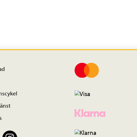
ad
nscykel
änst
s