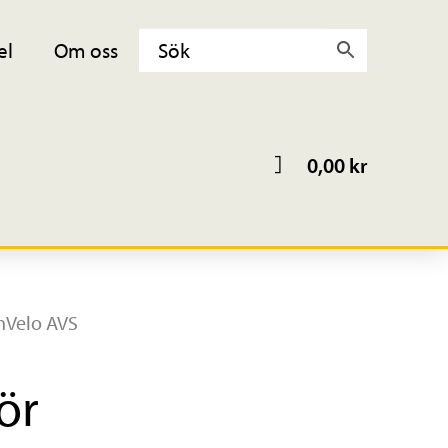
el
Om oss
0,00
kr
anVelo AVS
ör