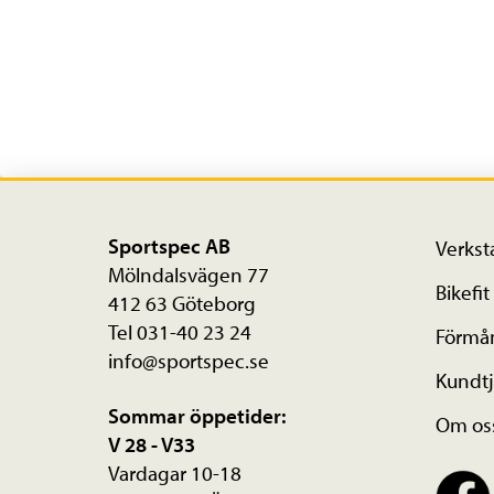
Sportspec AB
Verkst
Mölndalsvägen 77
Bikefit
412 63 Göteborg
Tel 031-40 23 24
Förmå
info@sportspec.se
Kundtj
Sommar öppetider:
Om os
V 28 - V33
Vardagar 10-18