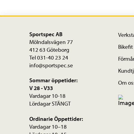
Sportspec AB
Verkst
Mölndalsvägen 77
Bikefit
412 63 Göteborg
Tel 031-40 23 24
Förmå
info@sportspec.se
Kundtj
Sommar öppetider:
Om os
V 28 - V33
Vardagar 10-18
Lördagar STÄNGT
Ordinarie Öppettider:
Vardagar 10–18