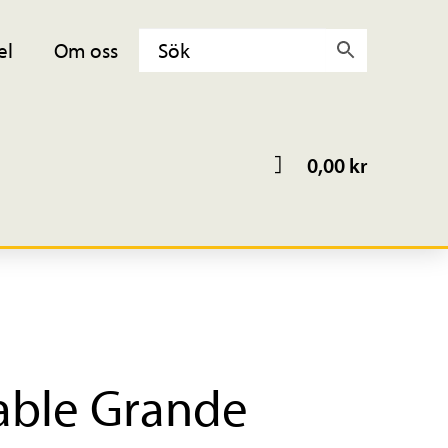
el
Om oss
0,00
kr
ltable Grande