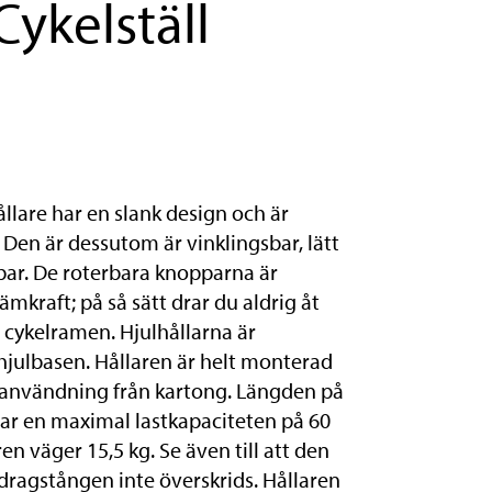
Cykelställ
lare har en slank design och är
Den är dessutom är vinklingsbar, lätt
bar. De roterbara knopparna är
lämkraft; på så sätt drar du aldrig åt
 cykelramen. Hjulhållarna är
hjulbasen. Hållaren är helt monterad
 användning från kartong. Längden på
har en maximal lastkapaciteten på 60
ren väger 15,5 kg. Se även till att den
dragstången inte överskrids. Hållaren