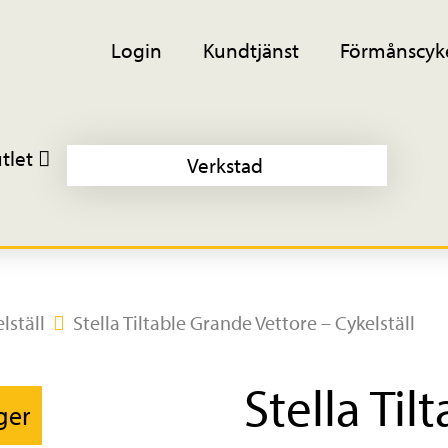
Login
Kundtjänst
Förmånscyk
tlet
Verkstad
lställ
Stella Tiltable Grande Vettore – Cykelställ
Stella Ti
ager