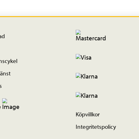
ad
nscykel
änst
s
Köpvillkor
Integritetspolicy