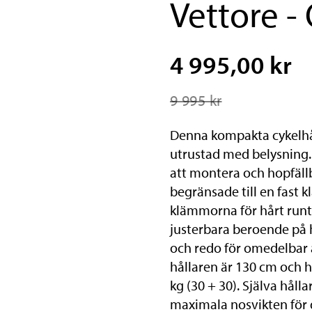
Vettore - 
4 995,00 kr
9 995 kr
Denna kompakta cykelhål
utrustad med belysning. 
att montera och hopfäll
begränsade till en fast k
klämmorna för hårt runt
justerbara beroende på 
och redo för omedelbar
hållaren är 130 cm och 
kg (30 + 30). Själva hålla
maximala nosvikten för 