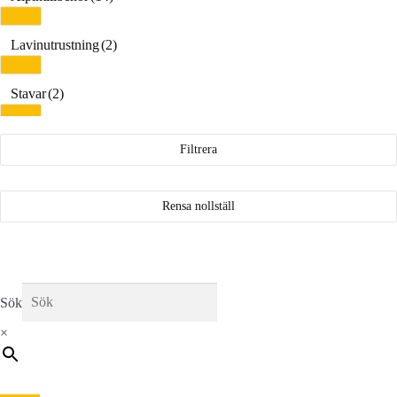
Lavinutrustning
(2)
Stavar
(2)
Väskor/ Ryggsäckar/ Skidfodral
(6)
Filtrera
Bindningar
(2)
Rensa nollställ
Touring Bindningar
(2)
Pjäxor
(14)
Sök
×
Alpinpjäxor
(13)
Touring pjäxor
(7)