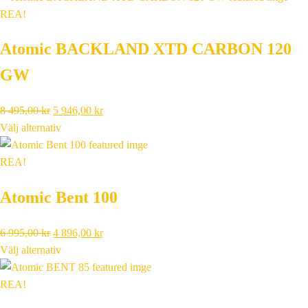
REA!
Atomic BACKLAND XTD CARBON 120
GW
Det
Det
8 495,00
kr
5 946,00
kr
ursprungliga
nuvarande
Välj alternativ
priset
priset
var:
är:
REA!
8
5
Atomic Bent 100
495,00 kr.
946,00 kr.
Det
Det
6 995,00
kr
4 896,00
kr
ursprungliga
nuvarande
Välj alternativ
priset
priset
var:
är:
REA!
6
4