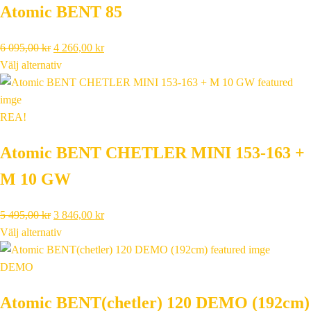
Atomic BENT 85
995,00 kr.
896,00 kr.
Det
Det
6 095,00
kr
4 266,00
kr
ursprungliga
nuvarande
Välj alternativ
priset
priset
var:
är:
6
4
REA!
095,00 kr.
266,00 kr.
Atomic BENT CHETLER MINI 153-163 +
M 10 GW
Det
Det
5 495,00
kr
3 846,00
kr
ursprungliga
nuvarande
Välj alternativ
priset
priset
var:
är:
DEMO
5
3
Atomic BENT(chetler) 120 DEMO (192cm)
495,00 kr.
846,00 kr.