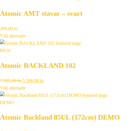
Atomic AMT stavar – svart
499,00
kr
Välj alternativ
REA!
Atomic BACKLAND 102
Det
Det
7 995,00
kr
5 596,00
kr
ursprungliga
nuvarande
Välj alternativ
priset
priset
var:
är:
DEMO
7
5
Atomic Backland 85UL (172cm) DEMO
995,00 kr.
596,00 kr.