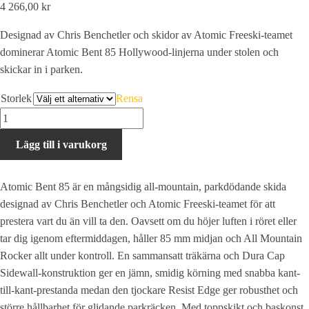
4 266,00 kr
Designad av Chris Benchetler och skidor av Atomic Freeski-teamet
dominerar Atomic Bent 85 Hollywood-linjerna under stolen och
skickar in i parken.
Storlek
Rensa
Atomic
BENT
Lägg till i varukorg
85
mängd
Atomic Bent 85 är en mångsidig all-mountain, parkdödande skida
designad av Chris Benchetler och Atomic Freeski-teamet för att
prestera vart du än vill ta den. Oavsett om du höjer luften i röret eller
tar dig igenom eftermiddagen, håller 85 mm midjan och All Mountain
Rocker allt under kontroll. En sammansatt träkärna och Dura Cap
Sidewall-konstruktion ger en jämn, smidig körning med snabba kant-
till-kant-prestanda medan den tjockare Resist Edge ger robusthet och
större hållbarhet för glidande parkräcken. Med toppskikt och baskonst