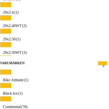
29x2.4
(1)
29x2.40WT
(2)
29x2.50
(1)
29x2.50WT
(3)
VARUMÄRKEN
29x2.6
(1)
30-622
(2)
Bike Attitude
(1)
32-622
(7)
Black Ice
(1)
32-630
(2)
Continental
(78)