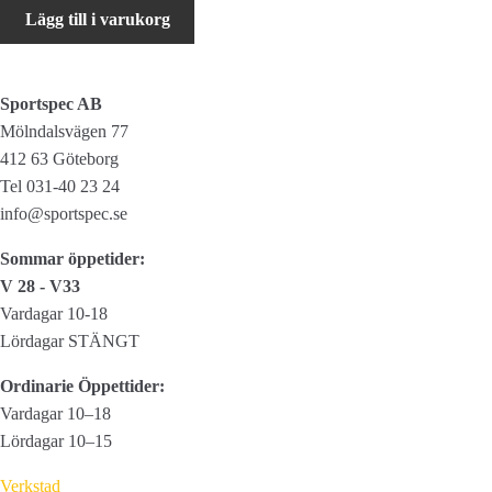
Bike
Lägg till i varukorg
Attitude
Lite
Fälgband
Sportspec AB
mängd
Mölndalsvägen 77
412 63 Göteborg
Tel 031-40 23 24
info@sportspec.se
Sommar öppetider:
V 28 - V33
Vardagar 10-18
Lördagar STÄNGT
Ordinarie Öppettider:
Vardagar 10–18
Lördagar 10–15
Verkstad