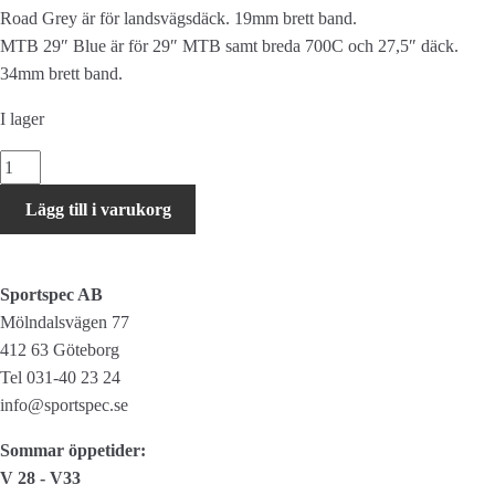
Road Grey är för landsvägsdäck. 19mm brett band.
MTB 29″ Blue är för 29″ MTB samt breda 700C och 27,5″ däck.
34mm brett band.
I lager
Zéfal
Z
Lägg till i varukorg
Liner
Green
MTB
Sportspec AB
mängd
Mölndalsvägen 77
412 63 Göteborg
Tel 031-40 23 24
info@sportspec.se
Sommar öppetider:
V 28 - V33