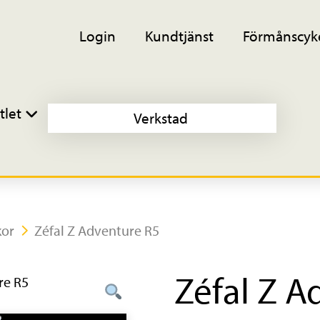
Login
Kundtjänst
Förmånscyk
tlet
Verkstad
kor
Zéfal Z Adventure R5
Zéfal Z A