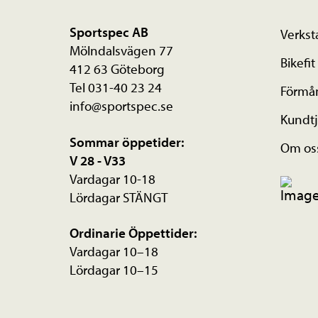
Sportspec AB
Verkst
Mölndalsvägen 77
Bikefit
412 63 Göteborg
Tel 031-40 23 24
Förmå
info@sportspec.se
Kundtj
Sommar öppetider:
Om os
V 28 - V33
Vardagar 10-18
Lördagar STÄNGT
Ordinarie Öppettider:
Vardagar 10–18
Lördagar 10–15