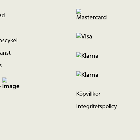
ad
nscykel
änst
s
Köpvillkor
Integritetspolicy