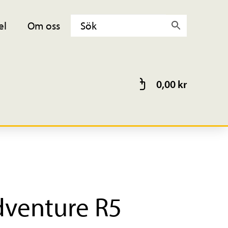
el
Om oss
0,00
kr
dventure R5