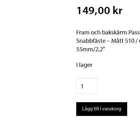
149,00 kr
Fram och bakskärm Passar
Snabbfäste – Mått 510 
55mm/2,2″
I lager
Zéfal
Trail
60
Lägg till i varukorg
mängd