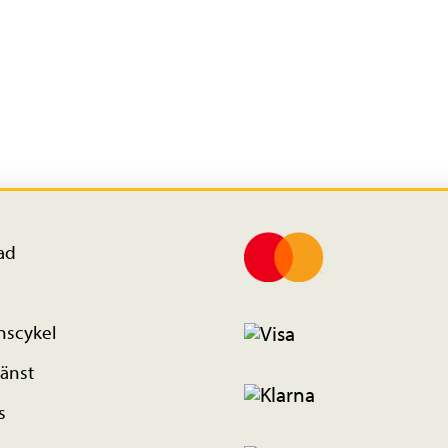
ad
nscykel
änst
s