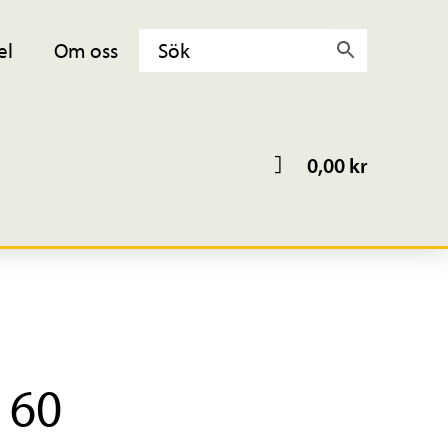
el
Om oss
0,00
kr
l 60