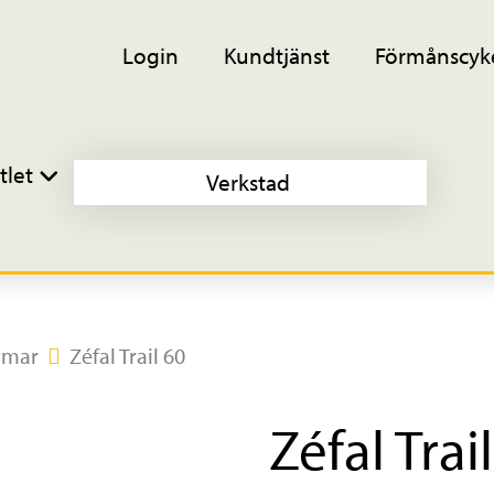
Login
Kundtjänst
Förmånscyk
tlet
Verkstad
rmar
Zéfal Trail 60
Zéfal Trai