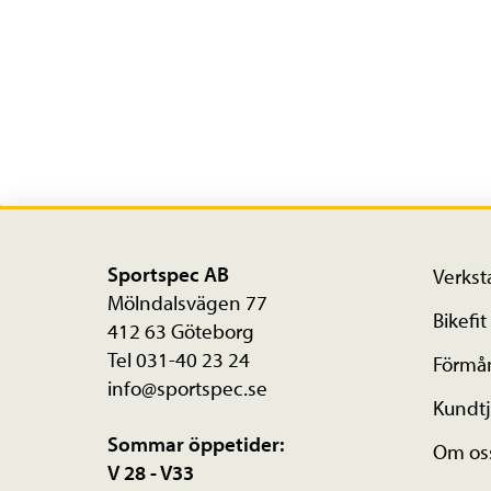
Sportspec AB
Verkst
Mölndalsvägen 77
Bikefit
412 63 Göteborg
Tel 031-40 23 24
Förmå
info@sportspec.se
Kundtj
Sommar öppetider:
Om os
V 28 - V33