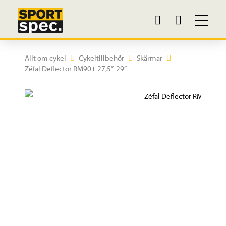
Allt om cykel
Cykeltillbehör
Skärmar
Zéfal Deflector RM90+ 27,5”-29”