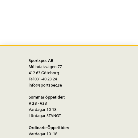
27,5''-29''
mängd
Sportspec AB
Mölndalsvägen 77
412 63 Göteborg
Tel 031-40 23 24
info@sportspec.se
Sommar öppetider:
V 28 - V33
Vardagar 10-18
Lördagar STÄNGT
Ordinarie Öppettider:
Vardagar 10–18