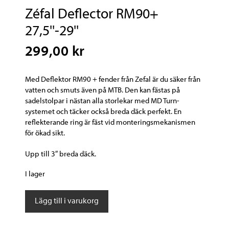
Zéfal Deflector RM90+
27,5''-29''
299,00 kr
Med Deflektor RM90 + fender från Zefal är du säker från
vatten och smuts även på MTB.
Den kan fästas på
sadelstolpar i nästan alla storlekar med MD Turn-
systemet och täcker också breda däck perfekt.
En
reflekterande ring är fäst vid monteringsmekanismen
för ökad sikt.
Upp till 3″ breda däck.
I lager
Zéfal
Lägg till i varukorg
Deflector
RM90+