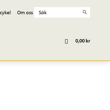
cykel
Om oss
0,00
kr