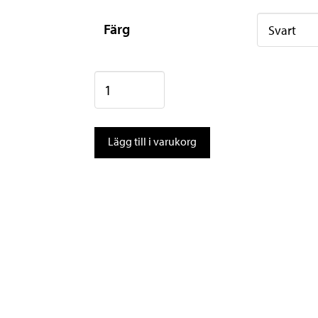
Färg
Zéfal
Console
Pack
Lägg till i varukorg
T1
mängd