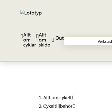
Allt
Allt
Outlet
om
om
Verkstad
cyklar
skidor
Allt om cykel
Cykeltillbehör