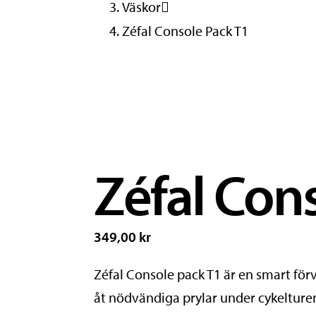
Väskor
Zéfal Console Pack T1
Zéfal Con
349,00 kr
Zéfal Console pack T1 är en smart fö
åt nödvändiga prylar under cykelture