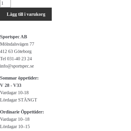
Zéfal
Bomullsfälgband
Lägg till i varukorg
13mm
mängd
Sportspec AB
Mölndalsvägen 77
412 63 Göteborg
Tel 031-40 23 24
info@sportspec.se
Sommar öppetider:
V 28 - V33
Vardagar 10-18
Lördagar STÄNGT
Ordinarie Öppettider:
Vardagar 10–18
Lördagar 10–15