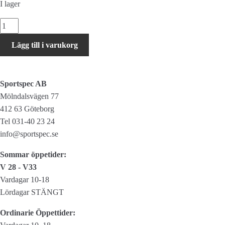
I lager
Xplova
XA-
Lägg till i varukorg
CS2
mängd
Sportspec AB
Mölndalsvägen 77
412 63 Göteborg
Tel 031-40 23 24
info@sportspec.se
Sommar öppetider:
V 28 - V33
Vardagar 10-18
Lördagar STÄNGT
Ordinarie Öppettider: