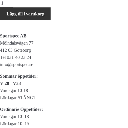
Weldtite
-
Lägg till i varukorg
Bilventil
till
Dunlop
Sportspec AB
(SILVER)
Mölndalsvägen 77
mängd
412 63 Göteborg
Tel 031-40 23 24
info@sportspec.se
Sommar öppetider:
V 28 - V33
Vardagar 10-18
Lördagar STÄNGT
Ordinarie Öppettider:
Vardagar 10–18
Lördagar 10–15