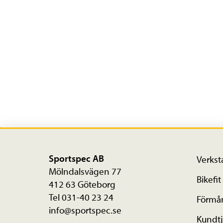
Sportspec AB
Verkst
Mölndalsvägen 77
Bikefit
412 63 Göteborg
Tel 031-40 23 24
Förmå
info@sportspec.se
Kundtj