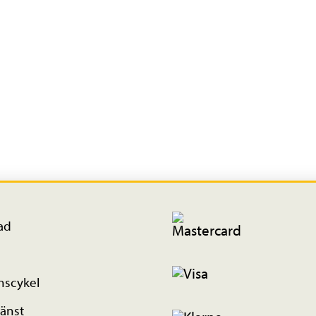
ad
nscykel
änst