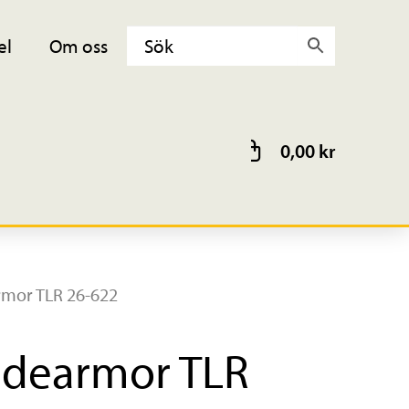
el
Om oss
0,00
kr
armor TLR 26-622
Ridearmor TLR