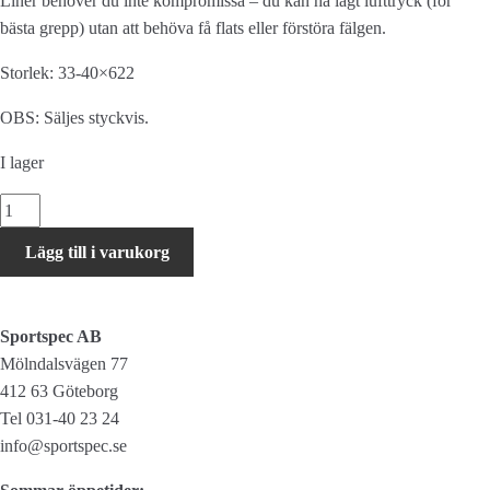
Liner behöver du inte kompromissa – du kan ha lågt lufttryck (för
bästa grepp) utan att behöva få flats eller förstöra fälgen.
Storlek: 33-40×622
OBS: Säljes styckvis.
I lager
Vittoria
Airliner
Lägg till i varukorg
Gravel
mängd
Sportspec AB
Mölndalsvägen 77
412 63 Göteborg
Tel 031-40 23 24
info@sportspec.se