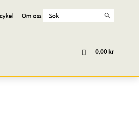
cykel
Om oss
0,00
kr