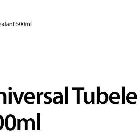
Sealant 500ml
niversal Tubele
00ml