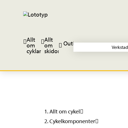
Allt
Allt
Outlet
om
om
Verkstad
cyklar
skidor
Allt om cykel
Cykelkomponenter