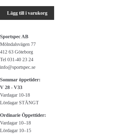
Sunnywheel
Lägg till i varukorg
Carrier
Trunk
mängd
Sportspec AB
Mölndalsvägen 77
412 63 Göteborg
Tel 031-40 23 24
info@sportspec.se
Sommar öppetider:
V 28 - V33
Vardagar 10-18
Lördagar STÄNGT
Ordinarie Öppettider:
Vardagar 10–18
Lördagar 10–15