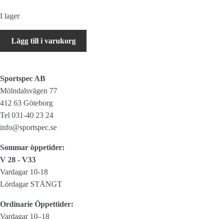
I lager
SRAM
Lägg till i varukorg
Kassett
XG-
1175
Sportspec AB
11
Mölndalsvägen 77
speed
412 63 Göteborg
10-
Tel 031-40 23 24
42T
info@sportspec.se
mängd
Sommar öppetider:
V 28 - V33
Vardagar 10-18
Lördagar STÄNGT
Ordinarie Öppettider:
Vardagar 10–18