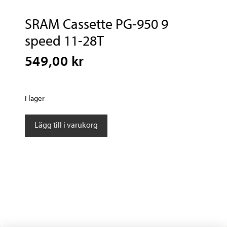
SRAM Cassette PG-950 9
speed 11-28T
549,00 kr
I lager
SRAM
Lägg till i varukorg
Cassette
PG-
950
9
speed
11-
28T
mängd