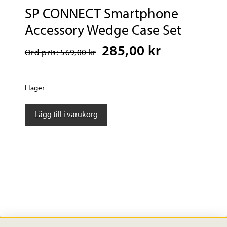
SP CONNECT Smartphone
Accessory Wedge Case Set
285,00 kr
Ord pris: 569,00 kr
I lager
SP
Lägg till i varukorg
CONNECT
Smartphone
Accessory
Wedge
Case
Set
mängd