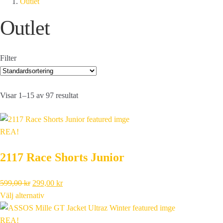
Outlet
Outlet
Filter
Visar 1–15 av 97 resultat
REA!
2117 Race Shorts Junior
Det
Det
599,00
kr
299,00
kr
ursprungliga
nuvarande
Välj alternativ
priset
priset
var:
är:
REA!