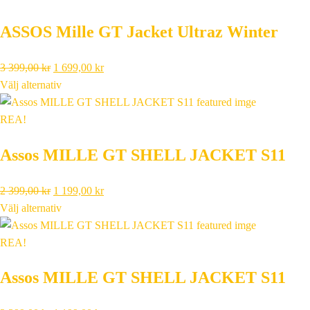
599,00 kr.
299,00 kr.
ASSOS Mille GT Jacket Ultraz Winter
Det
Det
3 399,00
kr
1 699,00
kr
ursprungliga
nuvarande
Välj alternativ
priset
priset
var:
är:
REA!
3
1
Assos MILLE GT SHELL JACKET S11
399,00 kr.
699,00 kr.
Det
Det
2 399,00
kr
1 199,00
kr
ursprungliga
nuvarande
Välj alternativ
priset
priset
var:
är:
REA!
2
1
Assos MILLE GT SHELL JACKET S11
399,00 kr.
199,00 kr.