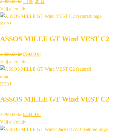
Det
Det
2 399,00
kr
1 199,00
kr
ursprungliga
nuvarande
Välj alternativ
priset
priset
var:
är:
REA!
2
1
ASSOS MILLE GT Wind VEST C2
399,00 kr.
199,00 kr.
Det
Det
1 399,00
kr
699,00
kr
ursprungliga
nuvarande
Välj alternativ
priset
priset
var:
är:
1
699,00 kr.
REA!
399,00 kr.
ASSOS MILLE GT Wind VEST C2
Det
Det
1 299,00
kr
649,00
kr
ursprungliga
nuvarande
Välj alternativ
priset
priset