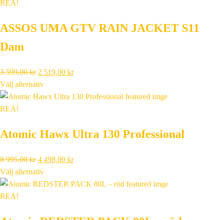
var:
är:
REA!
2
1
ASSOS UMA GTV RAIN JACKET S11
449,00 kr.
714,00 kr.
Dam
Det
Det
3 599,00
kr
2 519,00
kr
ursprungliga
nuvarande
Välj alternativ
priset
priset
var:
är:
REA!
3
2
Atomic Hawx Ultra 130 Professional
599,00 kr.
519,00 kr.
Det
Det
8 995,00
kr
4 498,00
kr
ursprungliga
nuvarande
Välj alternativ
priset
priset
var:
är:
REA!
8
4