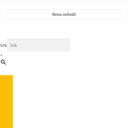
Falke
(4)
Rensa nollställ
Fox
(4)
Giro
(1)
Sök
×
GripGrab
(2)
HEAD
(1)
Hestra
(3)
Holmenkol
(1)
K2
(2)