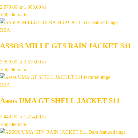
Det
Det
2 579,00
kr
1 805,00
kr
ursprungliga
nuvarande
Välj alternativ
priset
priset
var:
är:
REA!
2
1
ASSOS MILLE GTS RAIN JACKET S11
579,00 kr.
805,00 kr.
Det
Det
3 599,00
kr
2 519,00
kr
ursprungliga
nuvarande
Välj alternativ
priset
priset
var:
är:
REA!
3
2
Assos UMA GT SHELL JACKET S11
599,00 kr.
519,00 kr.
Det
Det
2 449,00
kr
1 714,00
kr
ursprungliga
nuvarande
Välj alternativ
priset
priset