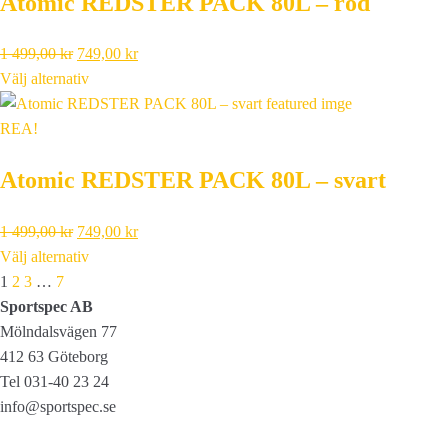
Atomic REDSTER PACK 80L – röd
995,00 kr.
498,00 kr.
Det
Det
1 499,00
kr
749,00
kr
ursprungliga
nuvarande
Välj alternativ
priset
priset
var:
är:
REA!
1
749,00 kr.
Atomic REDSTER PACK 80L – svart
499,00 kr.
Det
Det
1 499,00
kr
749,00
kr
ursprungliga
nuvarande
Välj alternativ
Next
priset
priset
1
2
3
…
7
var:
är:
Sportspec AB
1
749,00 kr.
Mölndalsvägen 77
499,00 kr.
412 63 Göteborg
Tel 031-40 23 24
info@sportspec.se