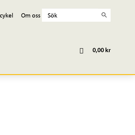
cykel
Om oss
0,00
kr