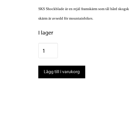
SKS Shockblade är en rejäl framskärm som tål hård skogskör
skärm är avsedd för mountainbikes.
I lager
SKS
Mudguard
Shockblade
Lägg till i varukorg
Dark
Front
26"-27.5"
mängd