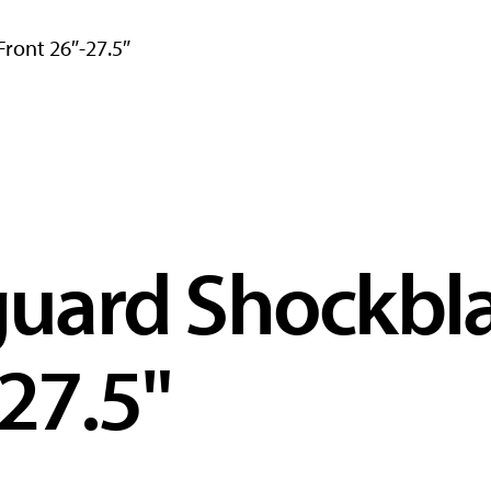
ront 26″-27.5″
uard Shockbl
27.5"