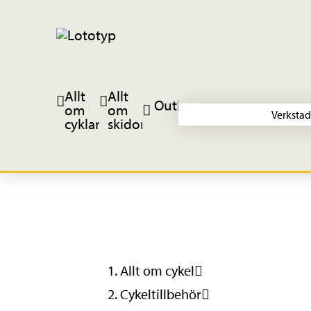
Allt
Allt
Outlet
om
om
Verkstad
cyklar
skidor
Allt om cykel
Cykeltillbehör