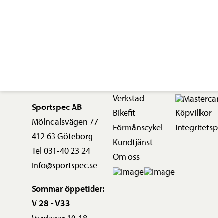
Verkstad
Sportspec AB
Bikefit
Köpvillkor
Mölndalsvägen 77
Förmånscykel
Integritetsp
412 63 Göteborg
Kundtjänst
Tel 031-40 23 24
Om oss
info@sportspec.se
Sommar öppetider:
V 28 - V33
Vardagar 10-18