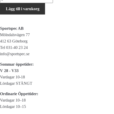
Chainblade
Lägg till i varukorg
-
kedjeskydd
mängd
Sportspec AB
Mölndalsvägen 77
412 63 Göteborg
Tel 031-40 23 24
info@sportspec.se
Sommar öppetider:
V 28 - V33
Vardagar 10-18
Lördagar STÄNGT
Ordinarie Öppettider:
Vardagar 10–18
Lördagar 10–15