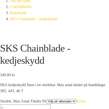
Allt om cykel
Cykeltillbehör
Ramskydd
SKS Chainblade – kedjeskydd
SKS Chainblade -
kedjeskydd
349,00 kr
SKS kedjeskydd finns i tre storlekar. Max antal tänder på framklinga:
38T, 44T, 48 T
Storlek, Max Antal Tänder På
Rensa
SKS