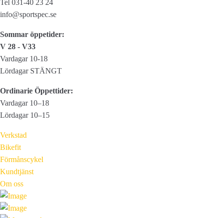
Tel 031-40 23 24
kan
info@sportspec.se
väljas
Sommar öppetider:
på
V 28 - V33
produktsidan
Vardagar 10-18
Lördagar STÄNGT
Ordinarie Öppettider:
Vardagar 10–18
Lördagar 10–15
Verkstad
Bikefit
Förmånscykel
Kundtjänst
Om oss