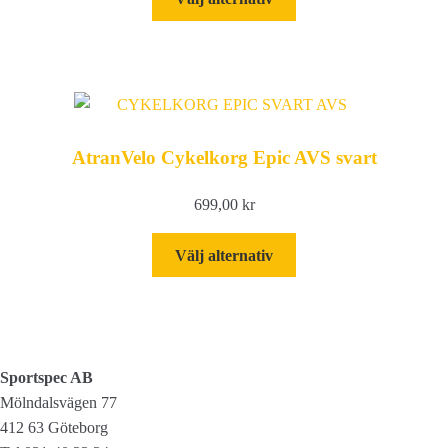
här
produkten
har
flera
varianter.
De
AtranVelo Cykelkorg Epic AVS svart
olika
alternativen
699,00
kr
kan
väljas
Den
Välj alternativ
på
här
produktsidan
produkten
har
flera
varianter.
Sportspec AB
De
Mölndalsvägen 77
olika
412 63 Göteborg
alternativen