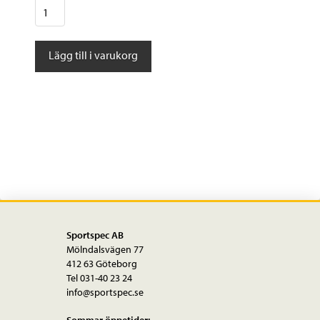
AtranVelo
Cykelkorg
Epic
Lägg till i varukorg
AVS
svart
mängd
Sportspec AB
Mölndalsvägen 77
412 63 Göteborg
Tel 031-40 23 24
info@sportspec.se
Sommar öppetider: