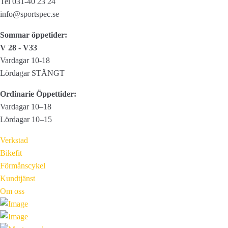
Tel 031-40 23 24
kan
info@sportspec.se
väljas
Sommar öppetider:
på
V 28 - V33
produktsidan
Vardagar 10-18
Lördagar STÄNGT
Ordinarie Öppettider:
Vardagar 10–18
Lördagar 10–15
Verkstad
Bikefit
Förmånscykel
Kundtjänst
Om oss