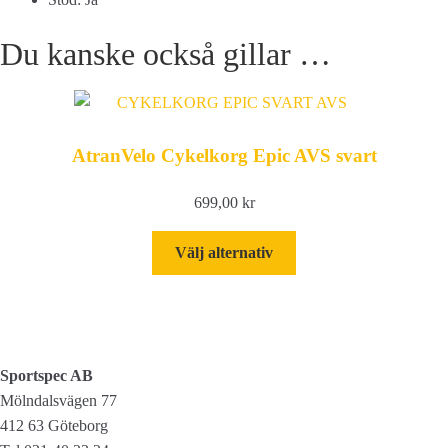
Du kanske också gillar …
AtranVelo Cykelkorg Epic AVS svart
699,00
kr
Den
Välj alternativ
här
produkten
har
flera
varianter.
Sportspec AB
De
Mölndalsvägen 77
olika
412 63 Göteborg
alternativen