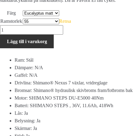
standardcyklarna på marknaden). Då är Favorit El rätt cykel.
Färg
Ramstorlek
Rensa
Skeppshult
Favorit
Lägg till i varukorg
El
-
Herr
Ram: Stål
mängd
Dämpare: N/A
Gaffel: N/A
Drivlina: Shimano® Nexus 7 växlar, vridreglage
Bromsar: Shimano® hydraulisk skivbroms fram/fotbroms bak
Motor: SHIMANO STEPS DU-E5000 40Nm
Batteri: SHIMANO STEPS , 36V, 11.6Ah, 418Wh
Lås: Ja
Belysning: Ja
Skärmar: Ja
Stöd: Ja