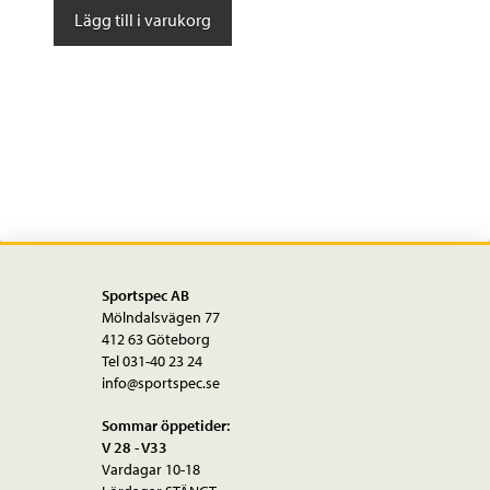
Kassettdrev
Lägg till i varukorg
CS-
R8000
11-
delat
11-
32T
mängd
Sportspec AB
Mölndalsvägen 77
412 63 Göteborg
Tel 031-40 23 24
info@sportspec.se
Sommar öppetider:
V 28 - V33
Vardagar 10-18