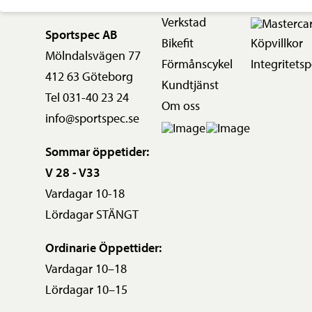
Verkstad
Sportspec AB
Bikefit
Köpvillkor
Mölndalsvägen 77
Förmånscykel
Integritetsp
412 63 Göteborg
Kundtjänst
Tel 031-40 23 24
Om oss
info@sportspec.se
Sommar öppetider:
V 28 - V33
Vardagar 10-18
Lördagar STÄNGT
Ordinarie Öppettider:
Vardagar 10–18
Lördagar 10–15