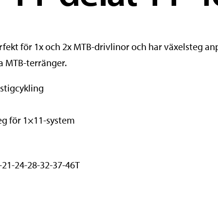
kt för 1x och 2x MTB-drivlinor och har växelsteg anpa
ka MTB-terränger.
 stigcykling
eg för 1×11-system
-21-24-28-32-37-46T