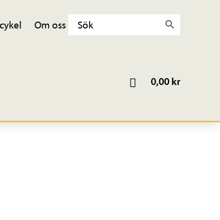
cykel
Om oss
0,00
kr