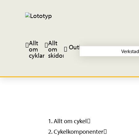
Allt
Allt
Outlet
om
om
Verkstad
cyklar
skidor
Allt om cykel
Cykelkomponenter