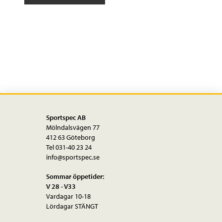
11
11-
delat
11-
34T
mängd
Sportspec AB
Mölndalsvägen 77
412 63 Göteborg
Tel 031-40 23 24
info@sportspec.se
Sommar öppetider:
V 28 - V33
Vardagar 10-18
Lördagar STÄNGT