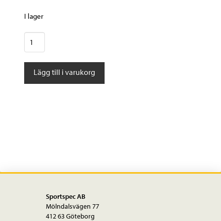
I lager
Shimano
Kassettdrev
CS-
Lägg till i varukorg
HG50-
10
10-
delat
11-
36T
mängd
Sportspec AB
Mölndalsvägen 77
412 63 Göteborg