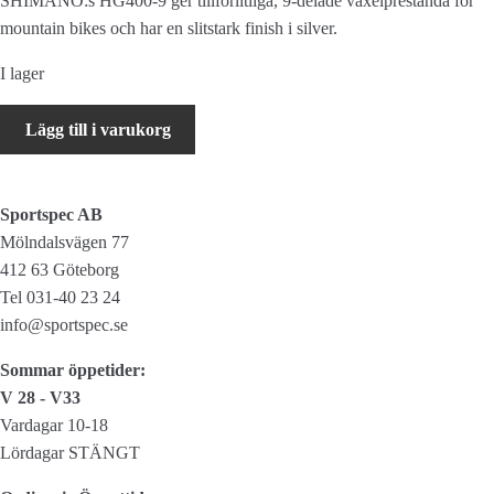
SHIMANO:s HG400-9 ger tillförlitliga, 9-delade växelprestanda för
mountain bikes och har en slitstark finish i silver.
I lager
Shimano
Lägg till i varukorg
Kassettdrev
CS-
HG400-
Sportspec AB
9
Mölndalsvägen 77
9-
412 63 Göteborg
delat
Tel 031-40 23 24
11-
info@sportspec.se
32T
mängd
Sommar öppetider:
V 28 - V33
Vardagar 10-18
Lördagar STÄNGT