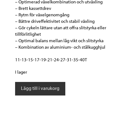
– Optimerad växelkombination och utväxling
– Brett kassettdrev
– Rytm för växelgenomgång
– Bättre driveffektivitet och stabil växling
– Gör cykeln lättare utan att offra slitstyrka eller
tillförlitlighet
– Optimal balans mellan låg vikt och slitstyrka
– Kombination av aluminium- och stålkugghjul
11-13-15-17-19-21-24-27-31-35-40T
I lager
Shimano
Lägg till i varukorg
DEORE
XT
Kassettdrev
CS-
M8000
11-