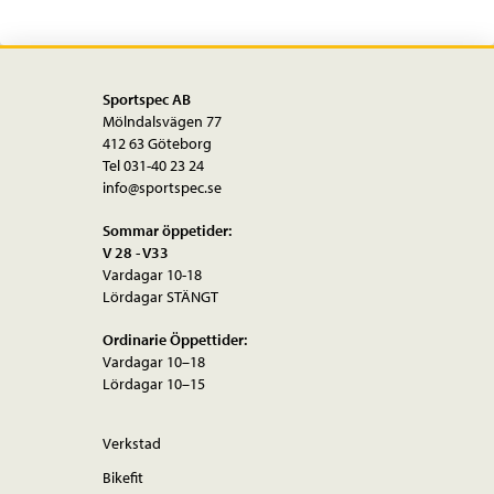
delat
11-
40T
Sportspec AB
mängd
Mölndalsvägen 77
412 63 Göteborg
Tel 031-40 23 24
info@sportspec.se
Sommar öppetider:
V 28 - V33
Vardagar 10-18
Lördagar STÄNGT
Ordinarie Öppettider:
Vardagar 10–18
Lördagar 10–15
Verkstad
Bikefit