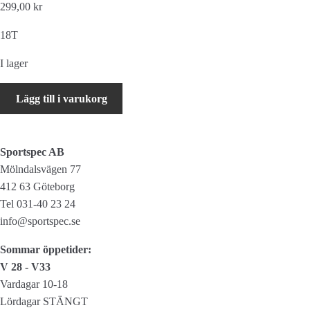
299,00 kr
18T
I lager
Shimano
Lägg till i varukorg
ALFINE
Kassettdrev
CS-
Sportspec AB
S500
Mölndalsvägen 77
Singel
412 63 Göteborg
mängd
Tel 031-40 23 24
info@sportspec.se
Sommar öppetider:
V 28 - V33
Vardagar 10-18
Lördagar STÄNGT