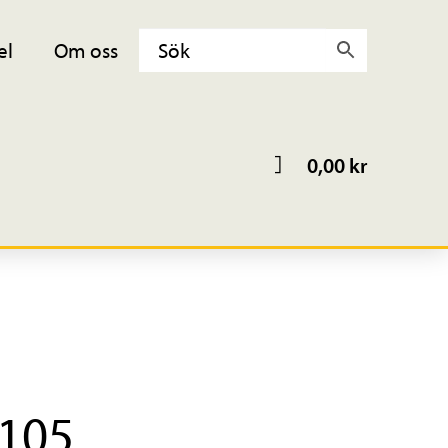
el
Om oss
0,00
kr
105