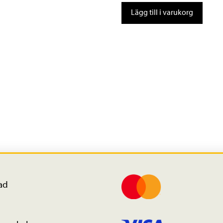
Shimano
Lägg till i varukorg
105
Kassettdrev
CS-
R7000
11-
delat
11-
30T
mängd
ad