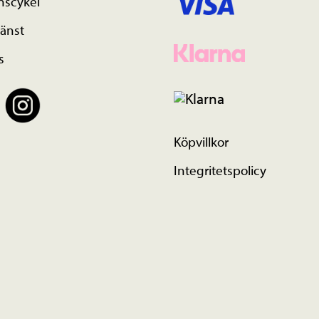
nscykel
änst
s
Köpvillkor
Integritetspolicy