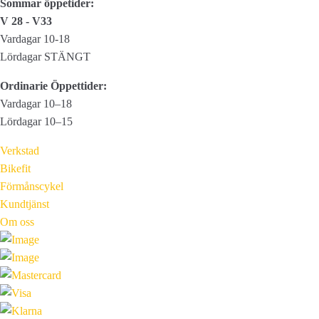
Sommar öppetider:
på
V 28 - V33
produktsidan
Vardagar 10-18
Lördagar STÄNGT
Ordinarie Öppettider:
Vardagar 10–18
Lördagar 10–15
Verkstad
Bikefit
Förmånscykel
Kundtjänst
Om oss