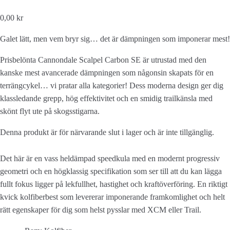
0,00 kr
Galet lätt, men vem bryr sig… det är dämpningen som imponerar mest!
Prisbelönta Cannondale Scalpel Carbon SE är utrustad med den
kanske mest avancerade dämpningen som någonsin skapats för en
terrängcykel… vi pratar alla kategorier! Dess moderna design ger dig
klassledande grepp, hög effektivitet och en smidig trailkänsla med
skönt flyt ute på skogsstigarna.
Denna produkt är för närvarande slut i lager och är inte tillgänglig.
Det här är en vass heldämpad speedkula med en modernt progressiv
geometri och en högklassig specifikation som ser till att du kan lägga
fullt fokus ligger på lekfullhet, hastighet och kraftöverföring. En riktigt
kvick kolfiberbest som levererar imponerande framkomlighet och helt
rätt egenskaper för dig som helst pysslar med XCM eller Trail.