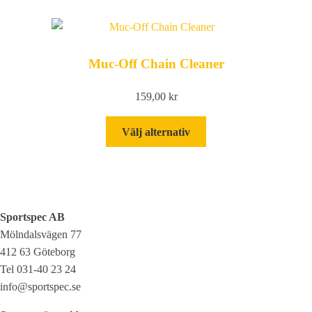
Muc-Off Chain Cleaner
159,00
kr
Den
Välj alternativ
här
produkten
har
flera
varianter.
Sportspec AB
De
Mölndalsvägen 77
olika
412 63 Göteborg
alternativen
Tel 031-40 23 24
kan
info@sportspec.se
väljas