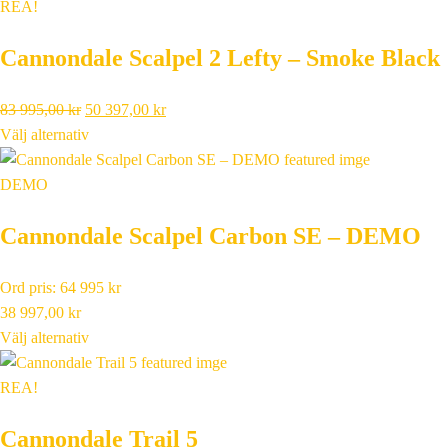
REA!
Cannondale Scalpel 2 Lefty – Smoke Black
Det
Det
83 995,00
kr
50 397,00
kr
ursprungliga
nuvarande
Välj alternativ
priset
priset
var:
är:
DEMO
83
50
Cannondale Scalpel Carbon SE – DEMO
995,00 kr.
397,00 kr.
Ord pris: 64 995 kr
38 997,00
kr
Välj alternativ
REA!
Cannondale Trail 5