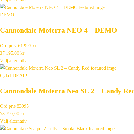
priset
priset
var:
är:
DEMO
55
33
Cannondale Moterra NEO 4 – DEMO
995,00 kr.
597,00 kr.
Ord pris: 61 995 kr
37 195,00
kr
Välj alternativ
Cykel DEAL!
Cannondale Moterra Neo SL 2 – Candy Re
Ord pris:83995
58 795,00
kr
Välj alternativ