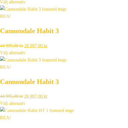
Välj alternativ
REA!
Cannondale Habit 3
Det
Det
44 995,00
kr
26 997,00
kr
ursprungliga
nuvarande
Välj alternativ
priset
priset
var:
är:
REA!
44
26
Cannondale Habit 3
995,00 kr.
997,00 kr.
Det
Det
44 995,00
kr
26 997,00
kr
ursprungliga
nuvarande
Välj alternativ
priset
priset
var:
är:
REA!
44
26