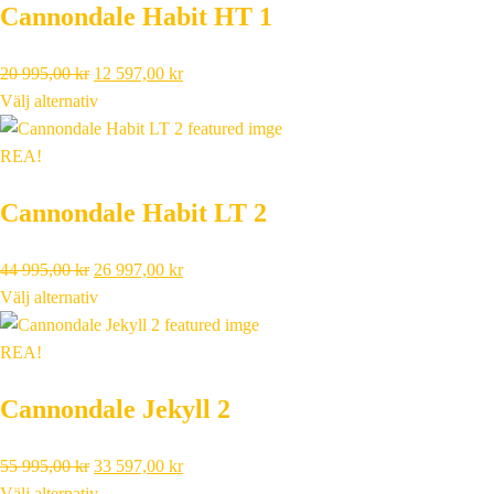
Cannondale Habit HT 1
995,00 kr.
997,00 kr.
Det
Det
20 995,00
kr
12 597,00
kr
ursprungliga
nuvarande
Välj alternativ
priset
priset
var:
är:
REA!
20
12
Cannondale Habit LT 2
995,00 kr.
597,00 kr.
Det
Det
44 995,00
kr
26 997,00
kr
ursprungliga
nuvarande
Välj alternativ
priset
priset
var:
är:
REA!
44
26
Cannondale Jekyll 2
995,00 kr.
997,00 kr.
Det
Det
55 995,00
kr
33 597,00
kr
ursprungliga
nuvarande
Välj alternativ