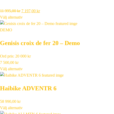
Det
Det
11 995,00
kr
7 197,00
kr
ursprungliga
nuvarande
Välj alternativ
priset
priset
var:
är:
DEMO
11
7
Genisis croix de fer 20 – Demo
995,00 kr.
197,00 kr.
Ord pris: 20 000 kr
7 500,00
kr
Välj alternativ
Haibike ADVENTR 6
58 990,00
kr
Välj alternativ