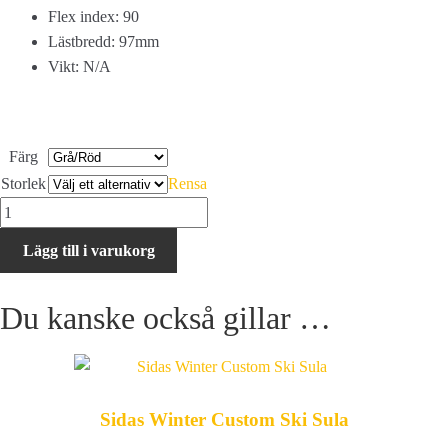
Flex index: 90
Lästbredd: 97mm
Vikt: N/A
Färg
Storlek
Rensa
Rossignol
Hero
Lägg till i varukorg
World
Cup
Du kanske också gillar …
90
SC
mängd
Sidas Winter Custom Ski Sula