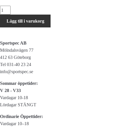
PRO
Sadelväska
Lägg till i varukorg
L
Performance
mängd
Sportspec AB
Mölndalsvägen 77
412 63 Göteborg
Tel 031-40 23 24
info@sportspec.se
Sommar öppetider:
V 28 - V33
Vardagar 10-18
Lördagar STÄNGT
Ordinarie Öppettider:
Vardagar 10–18