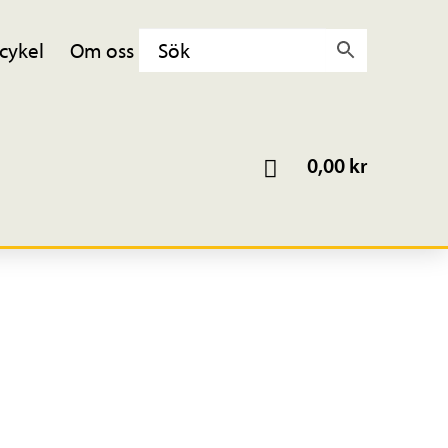
cykel
Om oss
0,00
kr