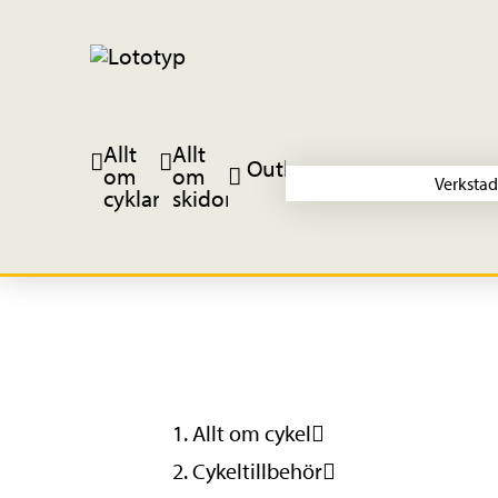
Allt
Allt
Outlet
om
om
Verkstad
cyklar
skidor
Allt om cykel
Cykeltillbehör