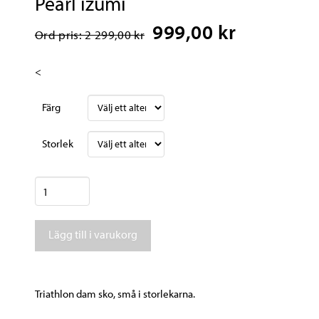
Pearl izumi
999,00 kr
Ord pris: 2 299,00 kr
<
Färg
Storlek
Pearl
izumi
mängd
Lägg till i varukorg
Triathlon dam sko, små i storlekarna.