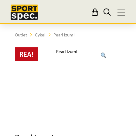
Outlet
Cykel
Pearl izumi
REA!