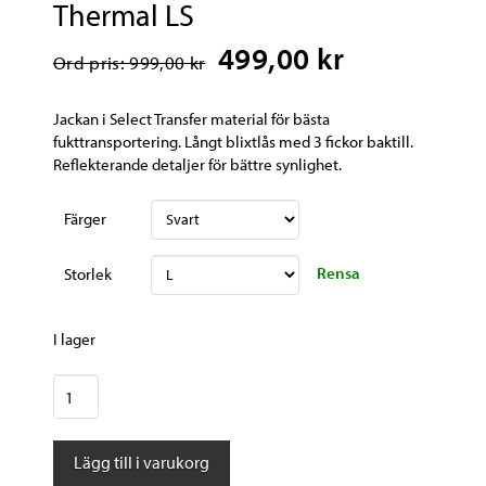
Thermal LS
499,00 kr
Ord pris: 999,00 kr
Jackan i Select Transfer material för bästa
fukttransportering. Långt blixtlås med 3 fickor baktill.
Reflekterande detaljer för bättre synlighet.
Färger
Rensa
Storlek
I lager
Pearl
Izumi
Tröja
Lägg till i varukorg
Quest