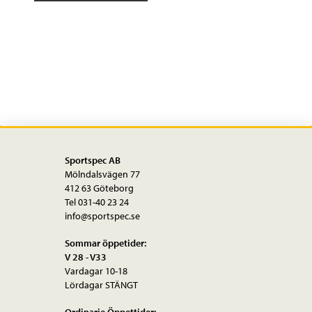
Thermal
LS
mängd
Sportspec AB
Mölndalsvägen 77
412 63 Göteborg
Tel 031-40 23 24
info@sportspec.se
Sommar öppetider:
V 28 - V33
Vardagar 10-18
Lördagar STÄNGT
Ordinarie Öppettider: