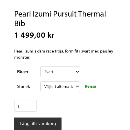
Pearl Izumi Pursuit Thermal
Bib
1 499,00 kr
Pearl izumis dam race tröja, form fit i svart med paisley
mönster.
Färger
Rensa
Storlek
Pearl
Izumi
Pursuit
Lägg till i varukorg
Thermal