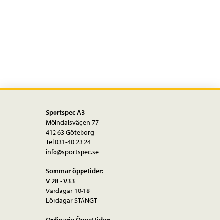
Bib
mängd
Sportspec AB
Mölndalsvägen 77
412 63 Göteborg
Tel 031-40 23 24
info@sportspec.se
Sommar öppetider:
V 28 - V33
Vardagar 10-18
Lördagar STÄNGT
Ordinarie Öppettider: