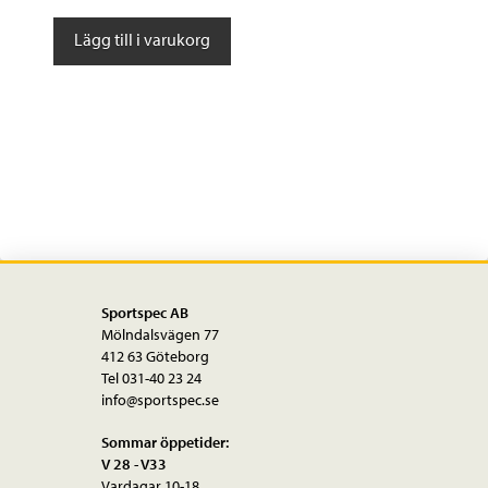
Byxor
Lägg till i varukorg
AmFIB
Lite
Tight
m
hängslen
mängd
Sportspec AB
Mölndalsvägen 77
412 63 Göteborg
Tel 031-40 23 24
info@sportspec.se
Sommar öppetider:
V 28 - V33
Vardagar 10-18