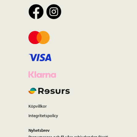
Köpvillkor
Integritetspolicy
Nyhetsbrev
Prenumerera och få våra erbjudanden först!