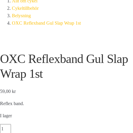
Allt om cykel
Cykeltillbehör
Belysning
OXC Reflexband Gul Slap Wrap 1st
OXC Reflexband Gul Slap
Wrap 1st
59,00 kr
Reflex band.
I lager
OXC