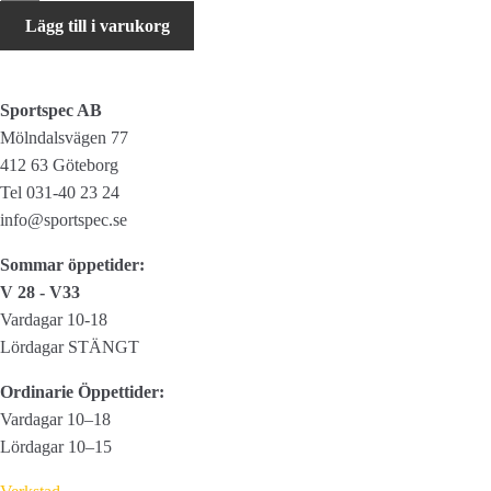
Reflexband
Lägg till i varukorg
Gul
Slap
Wrap
Sportspec AB
1st
Mölndalsvägen 77
mängd
412 63 Göteborg
Tel 031-40 23 24
info@sportspec.se
Sommar öppetider:
V 28 - V33
Vardagar 10-18
Lördagar STÄNGT
Ordinarie Öppettider:
Vardagar 10–18
Lördagar 10–15