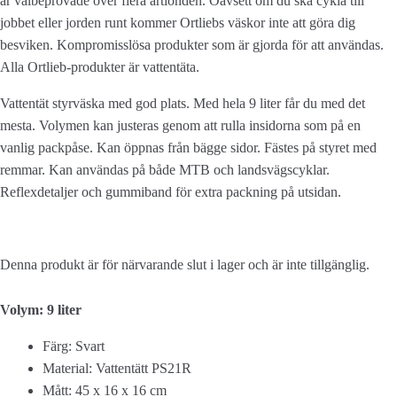
är välbeprövade över flera årtionden. Oavsett om du ska cykla till
jobbet eller jorden runt kommer Ortliebs väskor inte att göra dig
besviken. Kompromisslösa produkter som är gjorda för att användas.
Alla Ortlieb-produkter är vattentäta.
Vattentät styrväska med god plats. Med hela 9 liter får du med det
mesta. Volymen kan justeras genom att rulla insidorna som på en
vanlig packpåse. Kan öppnas från bägge sidor. Fästes på styret med
remmar. Kan användas på både MTB och landsvägscyklar.
Reflexdetaljer och gummiband för extra packning på utsidan.
Denna produkt är för närvarande slut i lager och är inte tillgänglig.
Volym: 9 liter
Färg: Svart
Material: Vattentätt PS21R
Mått: 45 x 16 x 16 cm