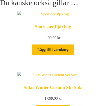
Du kanske också gillar …
Gw
mängd
Sportspec Pjäxbag
199,00
kr
Lägg till i varukorg
Sidas Winter Custom Ski Sula
1 099,00
kr