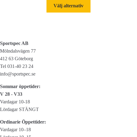
Den
Välj alternativ
här
produkten
har
flera
varianter.
Sportspec AB
De
Mölndalsvägen 77
olika
412 63 Göteborg
alternativen
Tel 031-40 23 24
kan
info@sportspec.se
väljas
Sommar öppetider:
på
V 28 - V33
produktsidan
Vardagar 10-18
Lördagar STÄNGT
Ordinarie Öppettider:
Vardagar 10–18