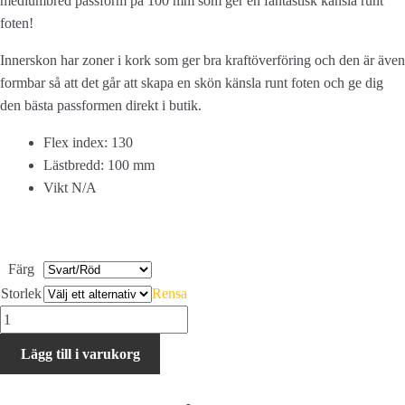
mediumbred passform på 100 mm som ger en fantastisk känsla runt
foten!
Innerskon har zoner i kork som ger bra kraftöverföring och den är även
formbar så att det går att skapa en skön känsla runt foten och ge dig
den bästa passformen direkt i butik.
Flex index: 130
Lästbredd: 100 mm
Vikt N/A
Färg
Storlek
Rensa
Nordica
Speedmachine
Lägg till i varukorg
3
130