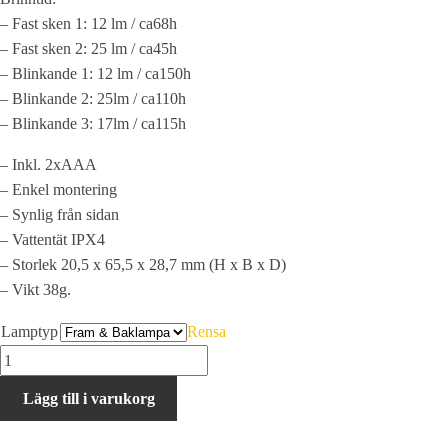
– Fast sken 1: 12 lm / ca68h
– Fast sken 2: 25 lm / ca45h
– Blinkande 1: 12 lm / ca150h
– Blinkande 2: 25lm / ca110h
– Blinkande 3: 17lm / ca115h
– Inkl. 2xAAA
– Enkel montering
– Synlig från sidan
– Vattentät IPX4
– Storlek 20,5 x 65,5 x 28,7 mm (H x B x D)
– Vikt 38g.
Lamptyp
Rensa
Moon
Nova
Lägg till i varukorg
+
Pulsar