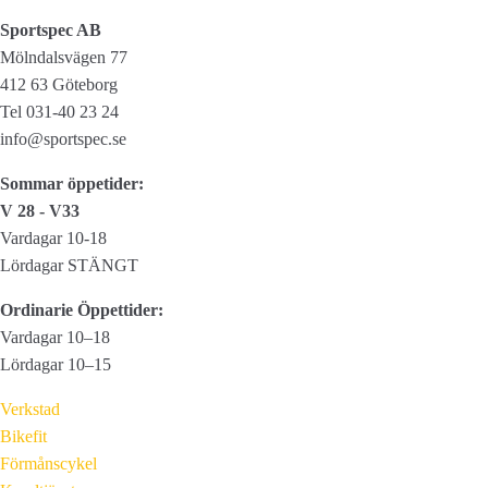
mängd
Sportspec AB
Mölndalsvägen 77
412 63 Göteborg
Tel 031-40 23 24
info@sportspec.se
Sommar öppetider:
V 28 - V33
Vardagar 10-18
Lördagar STÄNGT
Ordinarie Öppettider:
Vardagar 10–18
Lördagar 10–15
Verkstad
Bikefit
Förmånscykel